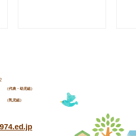
2
（代表・幼児組）
令和8年(2026年) 越谷市保
令和
（乳児組）
育施設一斉見学会
ブ
74.ed.jp