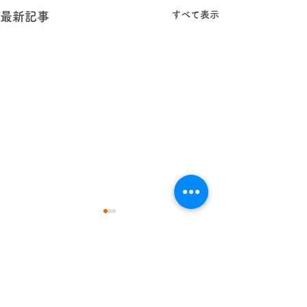
すべて表示
最新記事
学校法人 林西寺学園
認定こども園
まどか幼稚園
〒343-0002 埼玉県越谷市平方299-