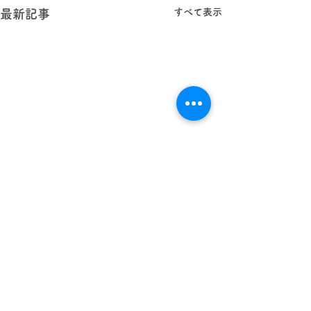
すべて表示
最新記事
学校法人 林西寺学園
認定こども園
まどか幼稚園
〒343-0002 埼玉県越谷市平方299-