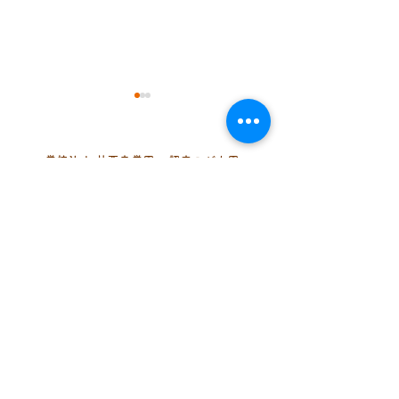
学校法人 林西寺学園
認定こども園
まどか幼稚園
《七夕まつり》
《まどかの集い》
〒343-0002 埼玉県越谷市平方299-
2
048-974-5435
TEL
（代表・幼児組）
048-977-0320
（乳児組）
048-979-7073
FAX
info@madoka1974.ed.jp
MAIL