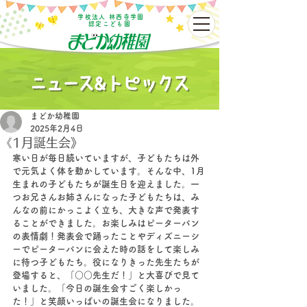
学校法人 林西寺学園
認定こども園
まどか幼稚園
2025年2月4日
《1月誕生会》
寒い日が毎日続いていますが、子どもたちは外
で元気よく体を動かしています。そんな中、1月
生まれの子どもたちが誕生日を迎えました。一
つお兄さんお姉さんになった子どもたちは、み
んなの前にかっこよく立ち、大きな声で発表す
ることができました。お楽しみはピーターパン
の表情劇！発表会で踊ったことやディズニーシ
ーでピーターパンに会えた時の話をして楽しみ
に待つ子どもたち。役になりきった先生たちが
登場すると、「○○先生だ！」と大喜びで見て
いました。「今日の誕生会すごく楽しかっ
た！」と笑顔いっぱいの誕生会になりました。