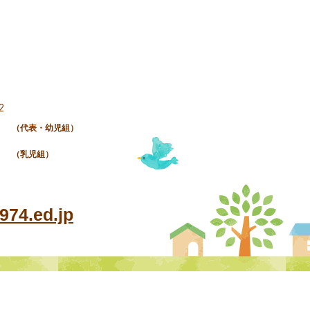
《七
《まどかの集い》
2
（代表・幼児組）
（乳児組）
74.ed.jp