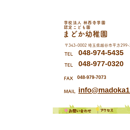
学校法人 林西寺学園
認定こども園
まどか幼稚園
《７月誕生会》
〒343-0002 埼玉県越谷市平方299-
048-974-5435
TEL
048-977-0320
TEL
048-979-7073
FAX
info@madoka19
MAIL