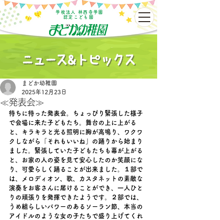
学校法人 林西寺学園
認定こども園
まどか幼稚園
2025年12月23日
≪発表会≫
待ちに待った発表会。ちょっぴり緊張した様子
で会場に来た子どもたち。舞台の上に上がる
と、キラキラと光る照明に胸が高鳴り、ワクワ
クしながら「それもいいね」の踊りから始まり
ました。緊張していた子どもたちも幕が上がる
と、お家の人の姿を見て安心したのか笑顔にな
り、可愛らしく踊ることが出来ました。１部で
は、メロディオン、歌、カスタネットの素敵な
演奏をお客さんに届けることができ、一人ひと
りの頑張りを発揮できたようです。２部では、
うめ組らしいパワーのあるソーラン節、本当の
アイドルのような女の子たちで盛り上げてくれ