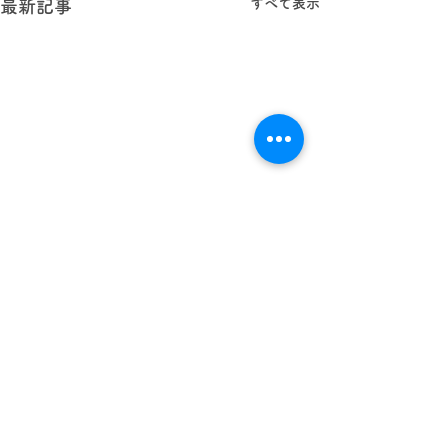
すべて表示
最新記事
学校法人 林西寺学園
認定こども園
まどか幼稚園
〒343-0002 埼玉県越谷市平方299-
2