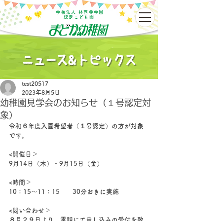
学校法人 林西寺学園
認定こども園
test20517
2023年8月5日
幼稚園見学会のお知らせ（１号認定対
象）
令和６年度入園希望者（１号認定）の方が対象
です。
<開催日＞
9月14日（木）・9月15日（金）
<時間＞
10：15〜11：15　　30分おきに実施
<問い合わせ＞
８月２９日より、電話にて申し込みの受付を致