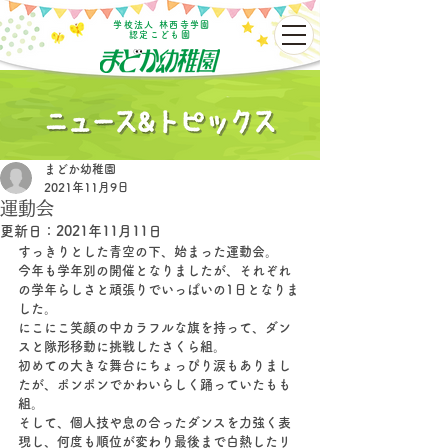
学校法人 林西寺学園
認定こども園
まどか幼稚園
2021年11月9日
運動会
更新日：
2021年11月11日
すっきりとした青空の下、始まった運動会。
今年も学年別の開催となりましたが、それぞれ
の学年らしさと頑張りでいっぱいの1日となりま
した。
にこにこ笑顔の中カラフルな旗を持って、ダン
スと隊形移動に挑戦したさくら組。
初めての大きな舞台にちょっぴり涙もありまし
たが、ポンポンでかわいらしく踊っていたもも
組。
そして、個人技や息の合ったダンスを力強く表
現し、何度も順位が変わり最後まで白熱したリ