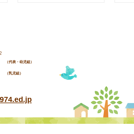
《七
《まどかの集い》
2
（代表・幼児組）
（乳児組）
74.ed.jp