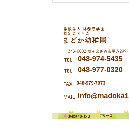
学校法人 林西寺学園
認定こども園
まどか幼稚園
《７月誕生会》
〒343-0002 埼玉県越谷市平方299-
048-974-5435
TEL
048-977-0320
TEL
048-979-7073
FAX
info@madoka19
MAIL