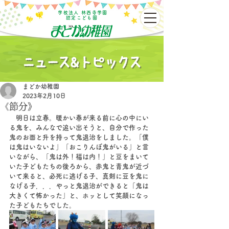
学校法人 林西寺学園
認定こども園
まどか幼稚園
2023年2月10日
《節分》
　明日は立春。暖かい春が来る前に心の中にい
る鬼を、みんなで追い出そうと、自分で作った
鬼のお面と升を持って鬼退治をしました。「僕
は鬼はいないよ」「おこりんぼ鬼がいる」と言
いながら、「鬼は外！福は内！」と豆をまいて
いた子どもたちの後ろから、赤鬼と青鬼が近づ
いて来ると、必死に逃げる子、真剣に豆を鬼に
なげる子．．．やっと鬼退治ができると「鬼は
大きくて怖かった」と、ホッとして笑顔になっ
た子どもたちでした。