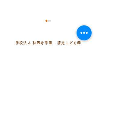
学校法人 林西寺学園
認定こども園
まどか幼稚園
《七夕まつり》
《まどかの集い》
〒343-0002 埼玉県越谷市平方299-
2
048-974-5435
TEL
（代表・幼児組）
048-977-0320
（乳児組）
048-979-7073
FAX
info@madoka1974.ed.jp
MAIL