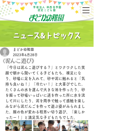
学校法人 林西寺学園
認定こども園
まどか幼稚園
2023年6月28日
《泥んこ遊び》
「今日は泥んこ遊びする？」とワクワクした笑
顔で朝から聞いてくる子どもたち。裸足にな
り、砂場に足を入れて、砂や泥に触れると「気
持ち良いね！」「冷たい！」と大喜びでした。
たくさんの水を運んで大きな池を作ったり、砂
を掘って砂場いっぱいに道を作った所に水を流
して川にしたり、泥を両手で触って感触を楽し
みながら泥だんごを作って遊ぶ姿がみられまし
た。服の色が変わる程思い切り遊び、「楽しか
ったー！」と満足気な子どもたちでした。