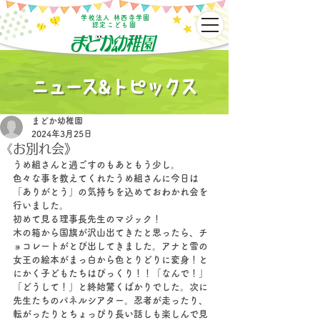
学校法人 林西寺学園
認定こども園
まどか幼稚園
2024年3月25日
《お別れ会》
うめ組さんと過ごすのもあともう少し。
色々な事を教えてくれたうめ組さんに今日は
「ありがとう」の気持ちを込めておわかれ会を
行いました。
初めて見る理事長先生のマジック！
木の箱から国旗が沢山出てきたと思ったら、チ
ョコレートがとび出してきました。アナと雪の
女王の絵本がまっ白から色とりどりに変身！と
にかく子どもたちはびっくり！！「なんで！」
「どうして！」と終始驚くばかりでした。次に
先生たちのパネルシアター。忍者が走ったり、
転がったりとちょっぴり長い話しも楽しんで見