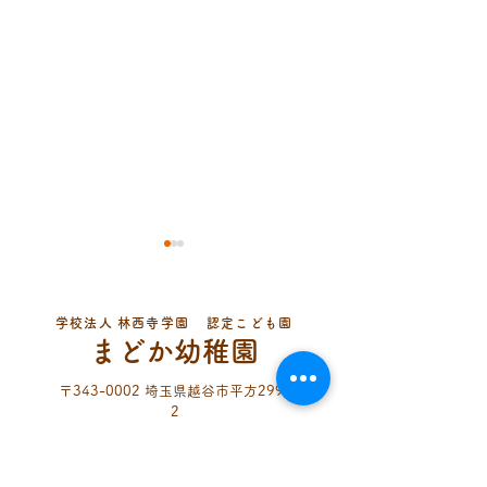
学校法人 林西寺学園
認定こども園
まどか幼稚園
〒343-0002 埼玉県越谷市平方299-
2
令和8年(2026年) 越谷市
令和8年親子教
048-974-5435
TEL
保育施設一斉見学会
ラブ
（代表・幼児組）