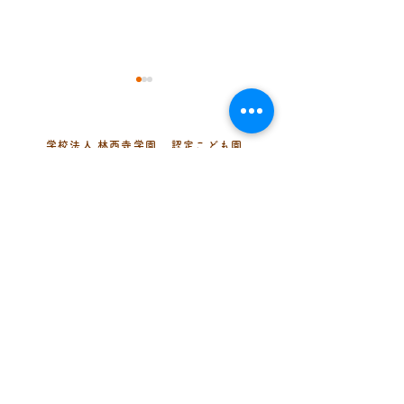
学校法人 林西寺学園
認定こども園
まどか幼稚園
《七夕まつり》
《まどかの集い》
〒343-0002 埼玉県越谷市平方299-
2
048-974-5435
TEL
（代表・幼児組）
048-977-0320
（乳児組）
048-979-7073
FAX
info@madoka1974.ed.jp
MAIL