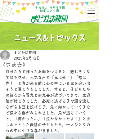
学校法人 林西寺学園
認定こども園
まどか幼稚園
2025年2月12日
《豆まき》
自分たちで作ったお面をつけると、嬉しそうな
笑顔を見せ、元気な声で「鬼は外！」「福は
内！」と春が来る前に心の中にいる鬼を追い出
そうと豆まきをしました。すると、子どもたち
の後ろから青鬼と赤鬼�が近づいてきて、鬼退
治が始まりました。必死に逃げる子や涙を流し
ながらも豆を投げる子、鬼に向かっていく子な
ど様々な姿がみられました。鬼が逃げていく
と、「怖かった…」「泣かなかったよ！」と少
しホッとした表情の子どもたち。一人ひとりの
心の中に小さな春がきました。