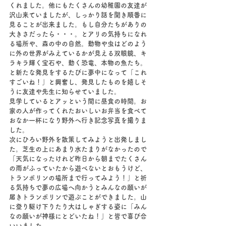
くれました。他にもたくさんの幼稚園の友達が
沢山来ていましたが、しっかり話を聞き順番に
見ることが出来ました。もし自分たちがありの
大きさだったら・・・。とアリの気持ちになれ
る場所や、森の中の自然。動物や虫はどのよう
に外の世界がみえているかが見える双眼鏡、キ
ラキラ輝く宝石や、動く恐竜、本物の魚たち。
と新たな発見をするたびに夢中になって「これ
すごいね！」と興奮し、発見したものを嬉しそ
うに友達や先生に知らせていました。
見学しているとアッという間に昼食の時間。お
家の人が作ってくれたおいしいお弁当を食べて
おなか一杯になり野外へ行き記念写真を撮りま
した。
次にひろい野外を散策してみようと出発しまし
た。芝生の上にあまり水たまりがなかったので
「天気になったけれど昨日から朝までたくさん
の雨がふっていたから遊べないとおもうけど、
トランポリンの場所まで行ってみよう！」と祈
る気持ちで夢の広場へ向かうとみんなの願いが
届きトランポリンで遊ぶことができました。山
に登り駆け下りたり大はしゃぎする姿に「みん
なの願いが神様にとどいたね！」と皆で喜び合
いいました。