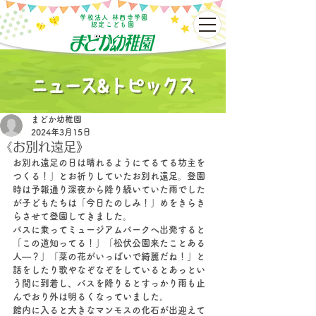
学校法人 林西寺学園
認定こども園
まどか幼稚園
2024年3月15日
《お別れ遠足》
お別れ遠足の日は晴れるようにてるてる坊主を
つくる！」とお祈りしていたお別れ遠足。登園
時は予報通り深夜から降り続いていた雨でした
が子どもたちは「今日たのしみ！」めをきらき
らさせて登園してきました。
バスに乗ってミュージアムパークへ出発すると
「この道知ってる！」「松伏公園来たことある
人―？」「菜の花がいっぱいで綺麗だね！」と
話をしたり歌やなぞなぞをしているとあっとい
う間に到着し、バスを降りるとすっかり雨も止
んでおり外は明るくなっていました。
館内に入ると大きなマンモスの化石が出迎えて