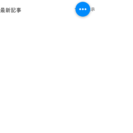
すべて表示
最新記事
学校法人 林西寺学園
認定こども園
まどか幼稚園
《七夕まつり》
《まどかの集い》